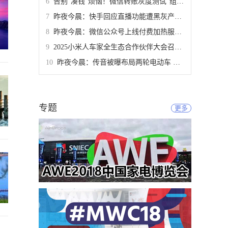
告别“凑钱”烦恼！微信转账灰度测试“组合支付”新功能
昨夜今晨：快手回应直播功能遭黑灰产攻击 罗永浩“春晚”门票售罄
昨夜今晨：微信公众号上线付费加热服务 英伟达将恢复供应中国H200芯片
2025小米人车家全生态合作伙伴大会召开，卢伟冰宣布小米全球用户规模达7.42亿
昨夜今晨：传音被曝布局两轮电动车 罗永浩数字人直播带货交易额超真人
专题
更多