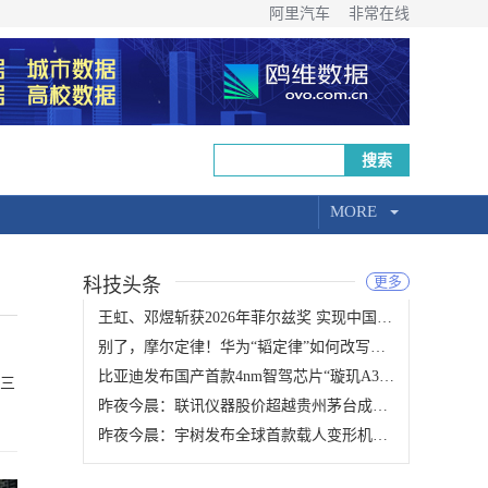
阿里汽车
非常在线
MORE
更多
科技头条
王虹、邓煜斩获2026年菲尔兹奖 实现中国数学领域零的突破
别了，摩尔定律！华为“韬定律”如何改写全球半导体的未来
比亚迪发布国产首款4nm智驾芯片“璇玑A3” 实现辅助驾驶全链路可控
昨夜今晨：联讯仪器股价超越贵州茅台成为A股新股王 腾讯音乐完成对喜马拉雅收购
昨夜今晨：宇树发布全球首款载人变形机甲 理想自研马赫M100超高算力芯片